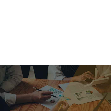
criar o futuro.
Queremos te explicar os mercados, a importância da
alocação correta e seus veículos, com uma linguagem
simples e objetiva. Desmistificamos o processo de
investimentos. É a melhor maneira de trazer conforto e criar
com você uma relação de confiança a longo prazo.
Nosso trabalho consiste em identificar as suas necessidades
individuais e objetivos familiares. Desenvolver as alternativas
alinhadas com seu objetivo e monitorar frequentemente as
estratégias adotadas de acordo com a mudança de cenário.