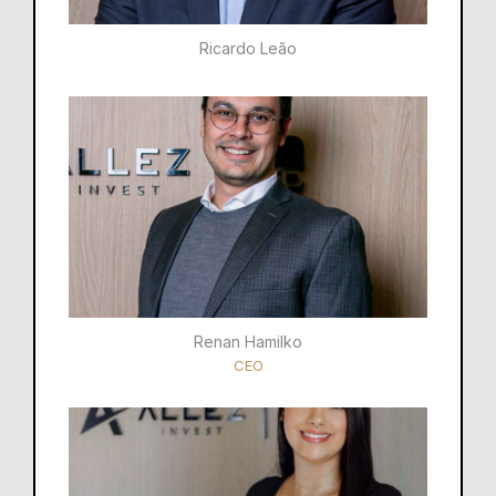
Ricardo Leão​
Renan Hamilko​
CEO