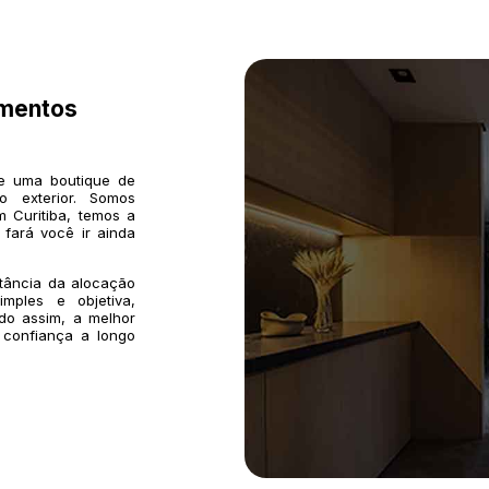
imentos
de uma boutique de
o exterior. Somos
 Curitiba, temos a
 fará você ir ainda
rtância da alocação
mples e objetiva,
do assim, a melhor
 confiança a longo