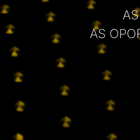
AS
AS OPO