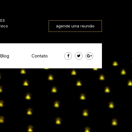
803
ívico
agende uma reunião
Blog
Contato