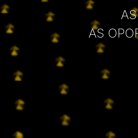
AS
AS OPO