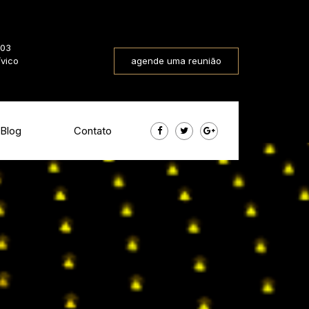
803
ívico
agende uma reunião
Blog
Contato