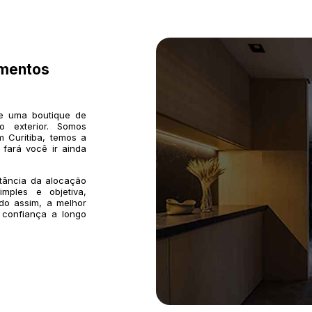
imentos
de uma boutique de
o exterior. Somos
 Curitiba, temos a
 fará você ir ainda
rtância da alocação
mples e objetiva,
do assim, a melhor
 confiança a longo