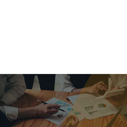
criar o futuro.
Queremos te explicar os mercados, a importância da
alocação correta e seus veículos, com uma linguagem
simples e objetiva. Desmistificamos o processo de
investimentos. É a melhor maneira de trazer conforto e criar
com você uma relação de confiança a longo prazo.
Nosso trabalho consiste em identificar as suas necessidades
individuais e objetivos familiares. Desenvolver as alternativas
alinhadas com seu objetivo e monitorar frequentemente as
estratégias adotadas de acordo com a mudança de cenário.