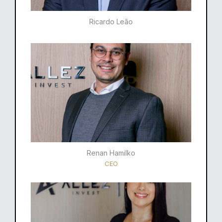
Ricardo Leão​
Renan Hamilko​
CEO