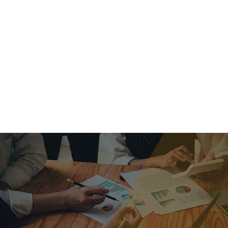
criar o futuro.
Queremos te explicar os mercados, a importância da
alocação correta e seus veículos, com uma linguagem
simples e objetiva. Desmistificamos o processo de
investimentos. É a melhor maneira de trazer conforto e criar
com você uma relação de confiança a longo prazo.
Nosso trabalho consiste em identificar as suas necessidades
individuais e objetivos familiares. Desenvolver as alternativas
alinhadas com seu objetivo e monitorar frequentemente as
estratégias adotadas de acordo com a mudança de cenário.