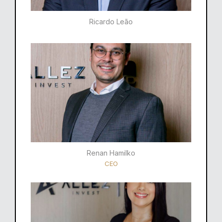
Ricardo Leão​
Renan Hamilko​
CEO