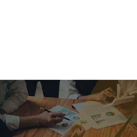
criar o futuro.
Queremos te explicar os mercados, a importância da
alocação correta e seus veículos, com uma linguagem
simples e objetiva. Desmistificamos o processo de
investimentos. É a melhor maneira de trazer conforto e criar
com você uma relação de confiança a longo prazo.
Nosso trabalho consiste em identificar as suas necessidades
individuais e objetivos familiares. Desenvolver as alternativas
alinhadas com seu objetivo e monitorar frequentemente as
estratégias adotadas de acordo com a mudança de cenário.