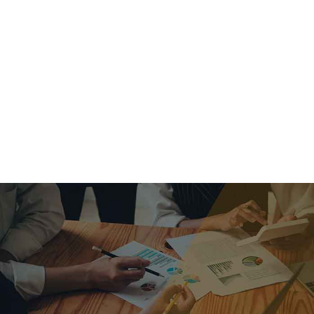
criar o futuro.
Queremos te explicar os mercados, a importância da
alocação correta e seus veículos, com uma linguagem
simples e objetiva. Desmistificamos o processo de
investimentos. É a melhor maneira de trazer conforto e criar
com você uma relação de confiança a longo prazo.
Nosso trabalho consiste em identificar as suas necessidades
individuais e objetivos familiares. Desenvolver as alternativas
alinhadas com seu objetivo e monitorar frequentemente as
estratégias adotadas de acordo com a mudança de cenário.