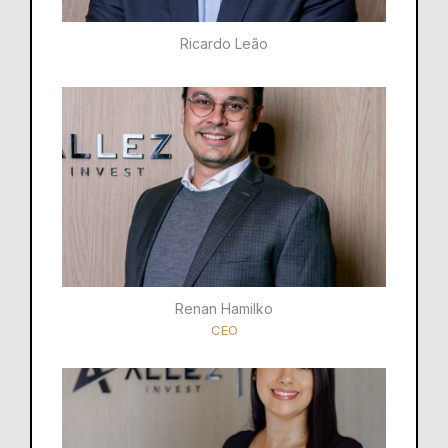
Ricardo Leão​
Renan Hamilko​
CEO