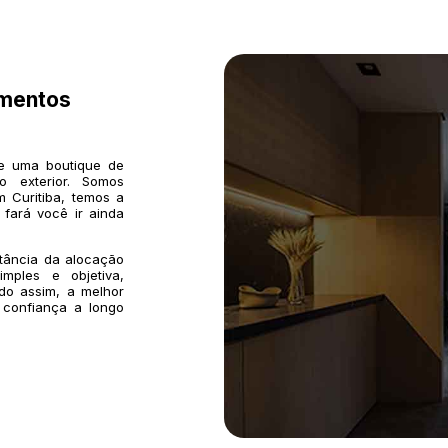
imentos
de uma boutique de
o exterior. Somos
 Curitiba, temos a
 fará você ir ainda
rtância da alocação
mples e objetiva,
do assim, a melhor
 confiança a longo