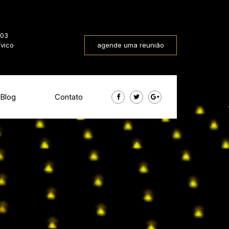
803
ívico
agende uma reunião
Blog
Contato