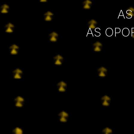
AS
AS OPO