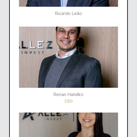
Ricardo Leão​
Renan Hamilko​
CEO