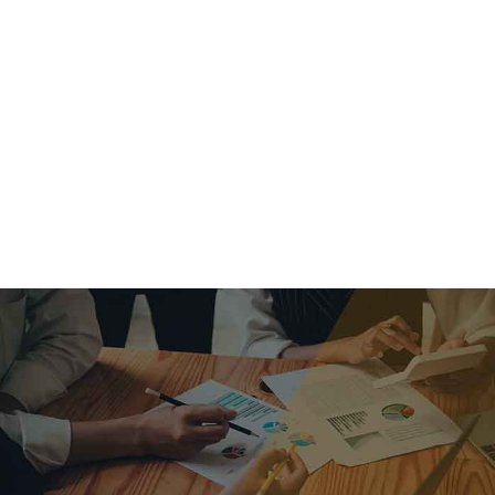
criar o futuro.
Queremos te explicar os mercados, a importância da
alocação correta e seus veículos, com uma linguagem
simples e objetiva. Desmistificamos o processo de
investimentos. É a melhor maneira de trazer conforto e criar
com você uma relação de confiança a longo prazo.
Nosso trabalho consiste em identificar as suas necessidades
individuais e objetivos familiares. Desenvolver as alternativas
alinhadas com seu objetivo e monitorar frequentemente as
estratégias adotadas de acordo com a mudança de cenário.