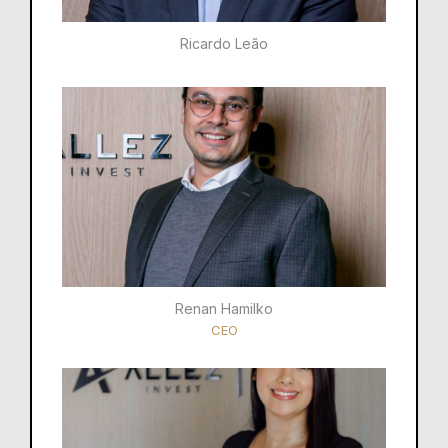
Ricardo Leão​
Renan Hamilko​
CEO