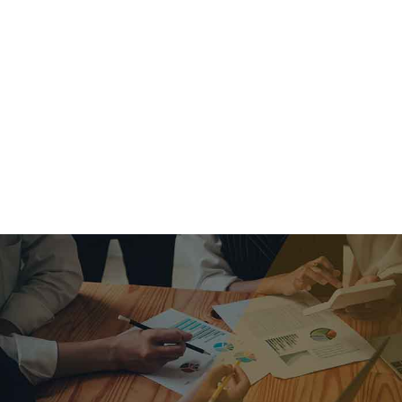
criar o futuro.
Queremos te explicar os mercados, a importância da
alocação correta e seus veículos, com uma linguagem
simples e objetiva. Desmistificamos o processo de
investimentos. É a melhor maneira de trazer conforto e criar
com você uma relação de confiança a longo prazo.
Nosso trabalho consiste em identificar as suas necessidades
individuais e objetivos familiares. Desenvolver as alternativas
alinhadas com seu objetivo e monitorar frequentemente as
estratégias adotadas de acordo com a mudança de cenário.