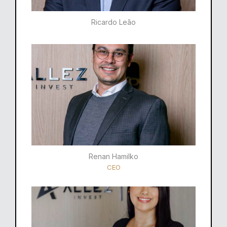
Ricardo Leão​
Renan Hamilko​
CEO