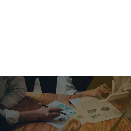
criar o futuro.
Queremos te explicar os mercados, a importância da
alocação correta e seus veículos, com uma linguagem
simples e objetiva. Desmistificamos o processo de
investimentos. É a melhor maneira de trazer conforto e criar
com você uma relação de confiança a longo prazo.
Nosso trabalho consiste em identificar as suas necessidades
individuais e objetivos familiares. Desenvolver as alternativas
alinhadas com seu objetivo e monitorar frequentemente as
estratégias adotadas de acordo com a mudança de cenário.