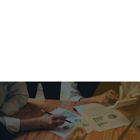
criar o futuro.
Queremos te explicar os mercados, a importância da
alocação correta e seus veículos, com uma linguagem
simples e objetiva. Desmistificamos o processo de
investimentos. É a melhor maneira de trazer conforto e criar
com você uma relação de confiança a longo prazo.
Nosso trabalho consiste em identificar as suas necessidades
individuais e objetivos familiares. Desenvolver as alternativas
alinhadas com seu objetivo e monitorar frequentemente as
estratégias adotadas de acordo com a mudança de cenário.