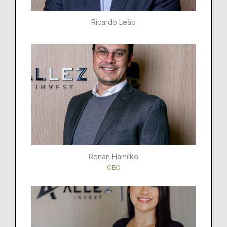
Ricardo Leão​
Renan Hamilko​
CEO