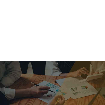
criar o futuro.
Queremos te explicar os mercados, a importância da
alocação correta e seus veículos, com uma linguagem
simples e objetiva. Desmistificamos o processo de
investimentos. É a melhor maneira de trazer conforto e criar
com você uma relação de confiança a longo prazo.
Nosso trabalho consiste em identificar as suas necessidades
individuais e objetivos familiares. Desenvolver as alternativas
alinhadas com seu objetivo e monitorar frequentemente as
estratégias adotadas de acordo com a mudança de cenário.