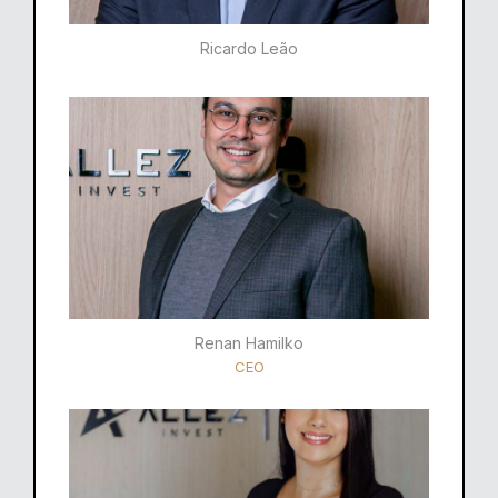
Ricardo Leão​
Renan Hamilko​
CEO