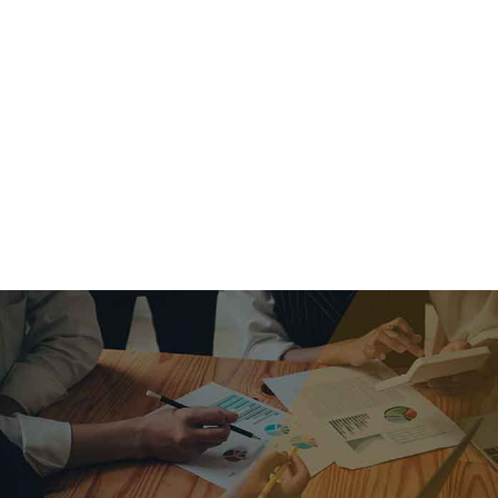
criar o futuro.
Queremos te explicar os mercados, a importância da
alocação correta e seus veículos, com uma linguagem
simples e objetiva. Desmistificamos o processo de
investimentos. É a melhor maneira de trazer conforto e criar
com você uma relação de confiança a longo prazo.
Nosso trabalho consiste em identificar as suas necessidades
individuais e objetivos familiares. Desenvolver as alternativas
alinhadas com seu objetivo e monitorar frequentemente as
estratégias adotadas de acordo com a mudança de cenário.