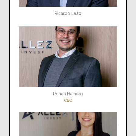
Ricardo Leão​
Renan Hamilko​
CEO