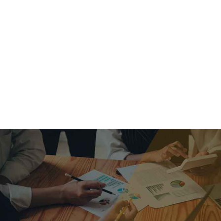
criar o futuro.
Queremos te explicar os mercados, a importância da
alocação correta e seus veículos, com uma linguagem
simples e objetiva. Desmistificamos o processo de
investimentos. É a melhor maneira de trazer conforto e criar
com você uma relação de confiança a longo prazo.
Nosso trabalho consiste em identificar as suas necessidades
individuais e objetivos familiares. Desenvolver as alternativas
alinhadas com seu objetivo e monitorar frequentemente as
estratégias adotadas de acordo com a mudança de cenário.