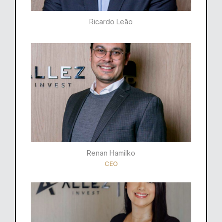
Ricardo Leão​
Renan Hamilko​
CEO