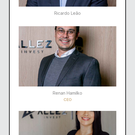
Ricardo Leão​
Renan Hamilko​
CEO