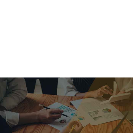
criar o futuro.
Queremos te explicar os mercados, a importância da
alocação correta e seus veículos, com uma linguagem
simples e objetiva. Desmistificamos o processo de
investimentos. É a melhor maneira de trazer conforto e criar
com você uma relação de confiança a longo prazo.
Nosso trabalho consiste em identificar as suas necessidades
individuais e objetivos familiares. Desenvolver as alternativas
alinhadas com seu objetivo e monitorar frequentemente as
estratégias adotadas de acordo com a mudança de cenário.