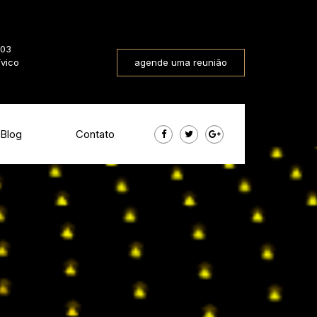
803
ívico
agende uma reunião
Blog
Contato