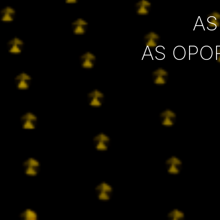
AS
AS OPO