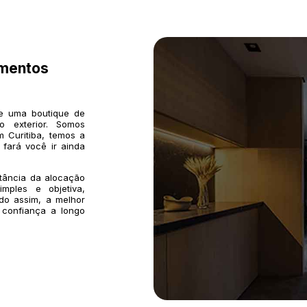
imentos
de uma boutique de
o exterior. Somos
 Curitiba, temos a
 fará você ir ainda
rtância da alocação
mples e objetiva,
do assim, a melhor
 confiança a longo