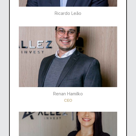
Ricardo Leão​
Renan Hamilko​
CEO