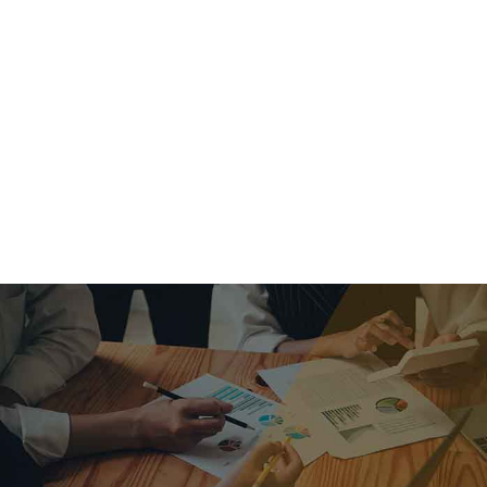
criar o futuro.
Queremos te explicar os mercados, a importância da
alocação correta e seus veículos, com uma linguagem
simples e objetiva. Desmistificamos o processo de
investimentos. É a melhor maneira de trazer conforto e criar
com você uma relação de confiança a longo prazo.
Nosso trabalho consiste em identificar as suas necessidades
individuais e objetivos familiares. Desenvolver as alternativas
alinhadas com seu objetivo e monitorar frequentemente as
estratégias adotadas de acordo com a mudança de cenário.