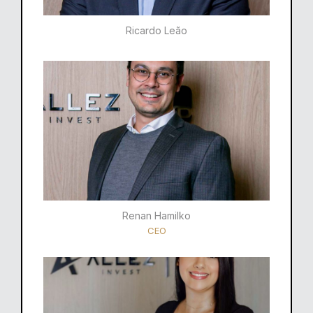
Ricardo Leão​
Renan Hamilko​
CEO