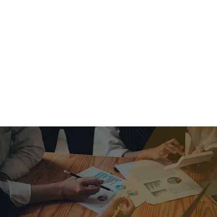
criar o futuro.
Queremos te explicar os mercados, a importância da
alocação correta e seus veículos, com uma linguagem
simples e objetiva. Desmistificamos o processo de
investimentos. É a melhor maneira de trazer conforto e criar
com você uma relação de confiança a longo prazo.
Nosso trabalho consiste em identificar as suas necessidades
individuais e objetivos familiares. Desenvolver as alternativas
alinhadas com seu objetivo e monitorar frequentemente as
estratégias adotadas de acordo com a mudança de cenário.