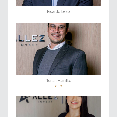
Ricardo Leão​
Renan Hamilko​
CEO