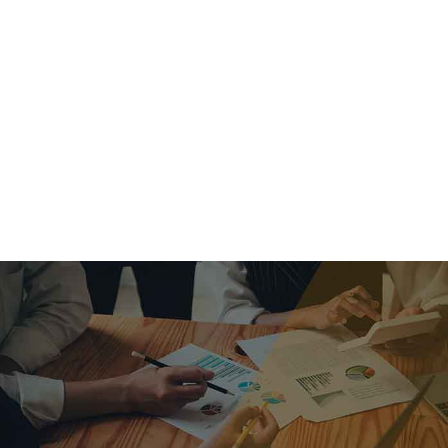
criar o futuro.
Queremos te explicar os mercados, a importância da
alocação correta e seus veículos, com uma linguagem
simples e objetiva. Desmistificamos o processo de
investimentos. É a melhor maneira de trazer conforto e criar
com você uma relação de confiança a longo prazo.
Nosso trabalho consiste em identificar as suas necessidades
individuais e objetivos familiares. Desenvolver as alternativas
alinhadas com seu objetivo e monitorar frequentemente as
estratégias adotadas de acordo com a mudança de cenário.