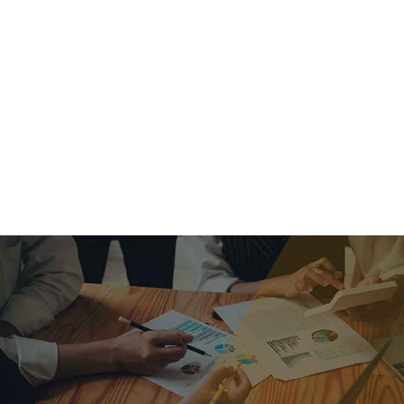
criar o futuro.
Queremos te explicar os mercados, a importância da
alocação correta e seus veículos, com uma linguagem
simples e objetiva. Desmistificamos o processo de
investimentos. É a melhor maneira de trazer conforto e criar
com você uma relação de confiança a longo prazo.
Nosso trabalho consiste em identificar as suas necessidades
individuais e objetivos familiares. Desenvolver as alternativas
alinhadas com seu objetivo e monitorar frequentemente as
estratégias adotadas de acordo com a mudança de cenário.