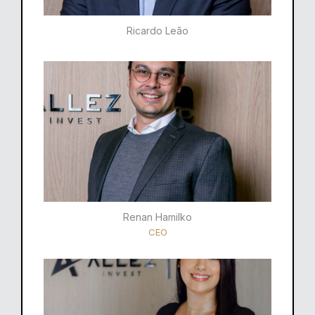
Ricardo Leão​
Renan Hamilko​
CEO