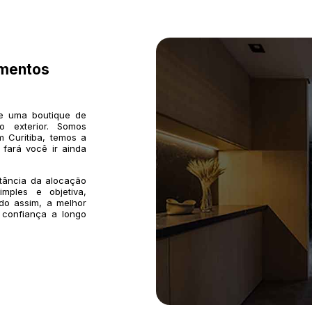
imentos
de uma boutique de
o exterior. Somos
 Curitiba, temos a
 fará você ir ainda
rtância da alocação
mples e objetiva,
do assim, a melhor
 confiança a longo