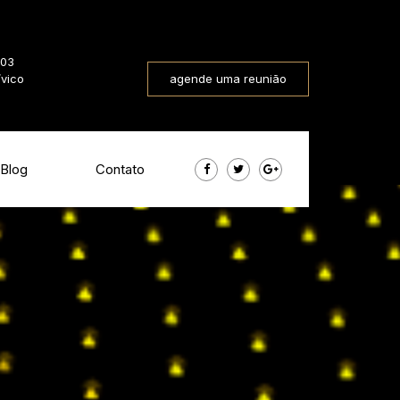
803
ívico
agende uma reunião
Blog
Contato