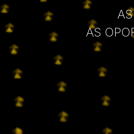
AS
AS OPO