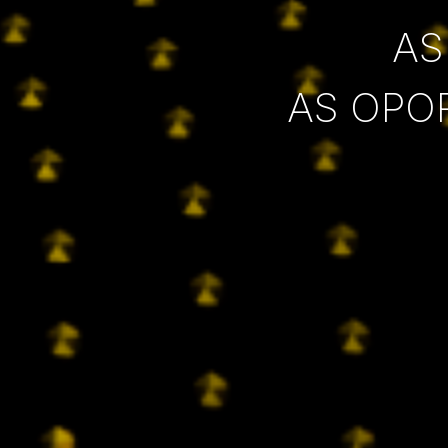
AS
AS OPO