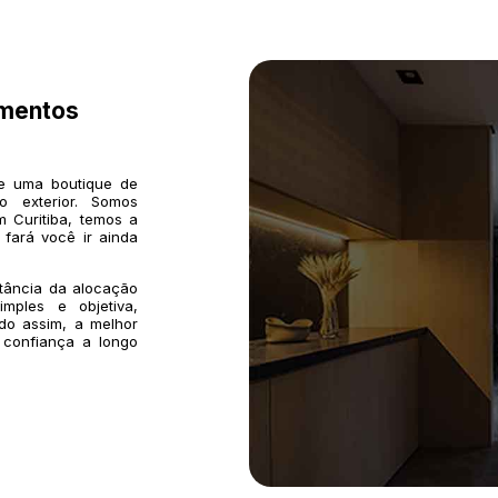
imentos
de uma boutique de
o exterior. Somos
 Curitiba, temos a
 fará você ir ainda
rtância da alocação
mples e objetiva,
do assim, a melhor
 confiança a longo