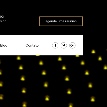
803
ívico
agende uma reunião
Blog
Contato