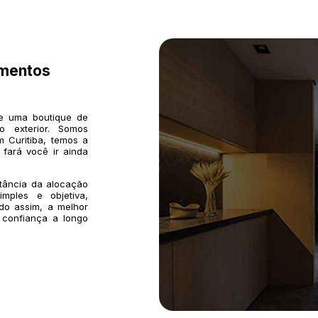
imentos
de uma boutique de
o exterior. Somos
 Curitiba, temos a
 fará você ir ainda
rtância da alocação
mples e objetiva,
do assim, a melhor
 confiança a longo