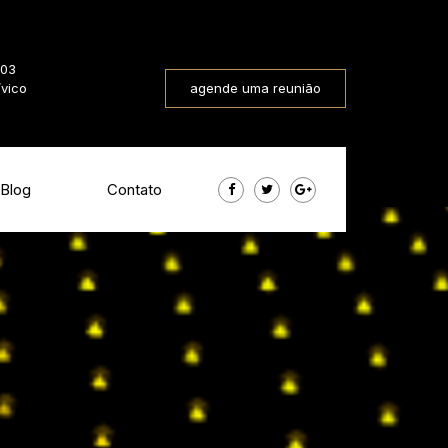
803
ívico
agende uma reunião
Blog
Contato