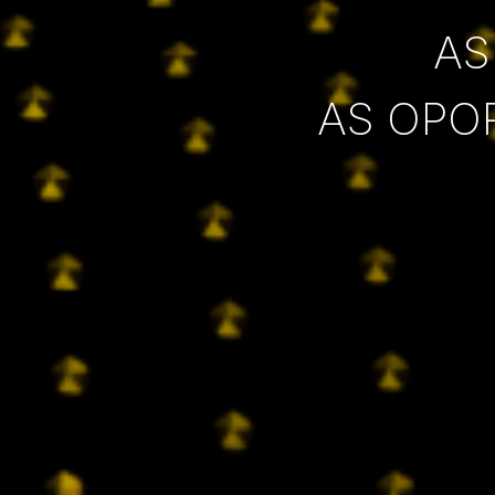
AS
AS OPO