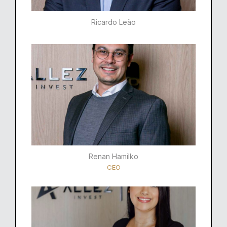
Ricardo Leão​
Renan Hamilko​
CEO