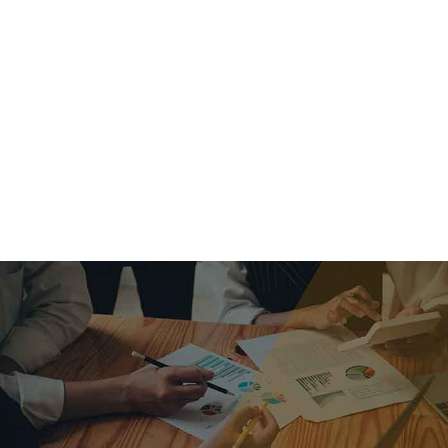
criar o futuro.
Queremos te explicar os mercados, a importância da
alocação correta e seus veículos, com uma linguagem
simples e objetiva. Desmistificamos o processo de
investimentos. É a melhor maneira de trazer conforto e criar
com você uma relação de confiança a longo prazo.
Nosso trabalho consiste em identificar as suas necessidades
individuais e objetivos familiares. Desenvolver as alternativas
alinhadas com seu objetivo e monitorar frequentemente as
estratégias adotadas de acordo com a mudança de cenário.