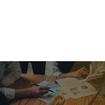
criar o futuro.
Queremos te explicar os mercados, a importância da
alocação correta e seus veículos, com uma linguagem
simples e objetiva. Desmistificamos o processo de
investimentos. É a melhor maneira de trazer conforto e criar
com você uma relação de confiança a longo prazo.
Nosso trabalho consiste em identificar as suas necessidades
individuais e objetivos familiares. Desenvolver as alternativas
alinhadas com seu objetivo e monitorar frequentemente as
estratégias adotadas de acordo com a mudança de cenário.