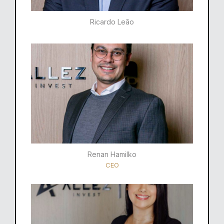
Ricardo Leão​
Renan Hamilko​
CEO