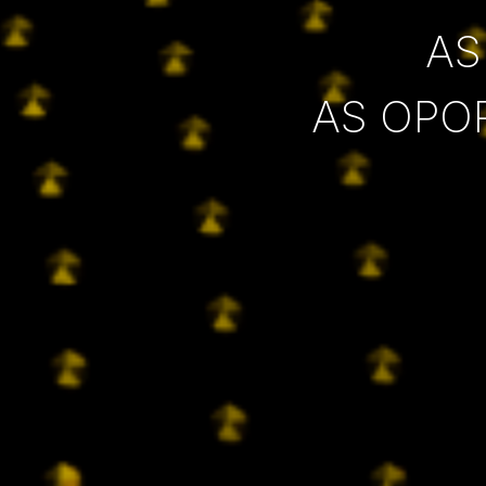
AS
AS OPO