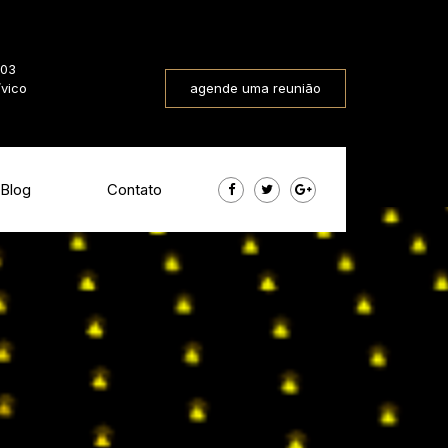
803
ívico
agende uma reunião
Blog
Contato