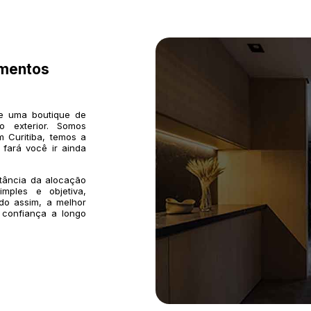
imentos
de uma boutique de
o exterior. Somos
 Curitiba, temos a
 fará você ir ainda
rtância da alocação
mples e objetiva,
do assim, a melhor
 confiança a longo