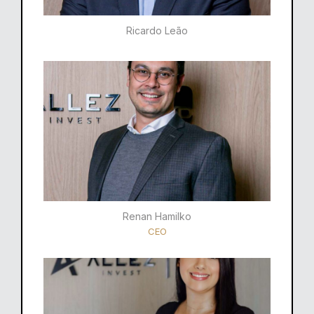
Ricardo Leão​
Renan Hamilko​
CEO