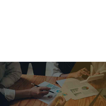
criar o futuro.
Queremos te explicar os mercados, a importância da
alocação correta e seus veículos, com uma linguagem
simples e objetiva. Desmistificamos o processo de
investimentos. É a melhor maneira de trazer conforto e criar
com você uma relação de confiança a longo prazo.
Nosso trabalho consiste em identificar as suas necessidades
individuais e objetivos familiares. Desenvolver as alternativas
alinhadas com seu objetivo e monitorar frequentemente as
estratégias adotadas de acordo com a mudança de cenário.