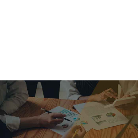
criar o futuro.
Queremos te explicar os mercados, a importância da
alocação correta e seus veículos, com uma linguagem
simples e objetiva. Desmistificamos o processo de
investimentos. É a melhor maneira de trazer conforto e criar
com você uma relação de confiança a longo prazo.
Nosso trabalho consiste em identificar as suas necessidades
individuais e objetivos familiares. Desenvolver as alternativas
alinhadas com seu objetivo e monitorar frequentemente as
estratégias adotadas de acordo com a mudança de cenário.