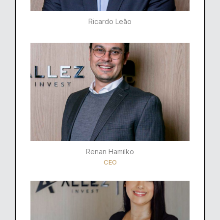
Ricardo Leão​
Renan Hamilko​
CEO