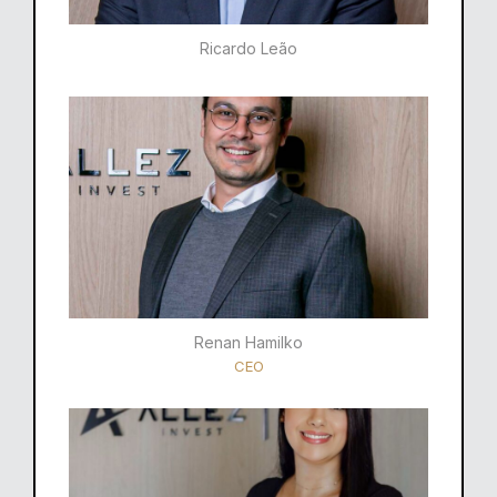
Ricardo Leão​
Renan Hamilko​
CEO