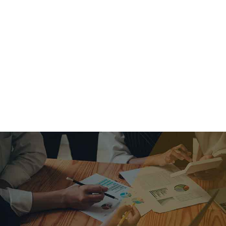
criar o futuro.
Queremos te explicar os mercados, a importância da
alocação correta e seus veículos, com uma linguagem
simples e objetiva. Desmistificamos o processo de
investimentos. É a melhor maneira de trazer conforto e criar
com você uma relação de confiança a longo prazo.
Nosso trabalho consiste em identificar as suas necessidades
individuais e objetivos familiares. Desenvolver as alternativas
alinhadas com seu objetivo e monitorar frequentemente as
estratégias adotadas de acordo com a mudança de cenário.