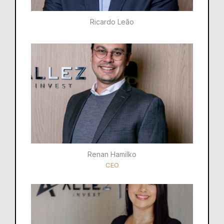
Ricardo Leão​
Renan Hamilko​
CEO