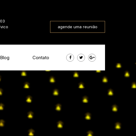
803
ívico
agende uma reunião
Blog
Contato