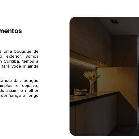
imentos
de uma boutique de
o exterior. Somos
 Curitiba, temos a
 fará você ir ainda
rtância da alocação
mples e objetiva,
do assim, a melhor
 confiança a longo