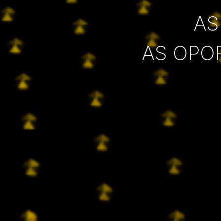
AS
AS OPO