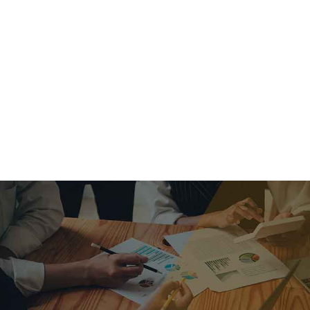
criar o futuro.
Queremos te explicar os mercados, a importância da
alocação correta e seus veículos, com uma linguagem
simples e objetiva. Desmistificamos o processo de
investimentos. É a melhor maneira de trazer conforto e criar
com você uma relação de confiança a longo prazo.
Nosso trabalho consiste em identificar as suas necessidades
individuais e objetivos familiares. Desenvolver as alternativas
alinhadas com seu objetivo e monitorar frequentemente as
estratégias adotadas de acordo com a mudança de cenário.