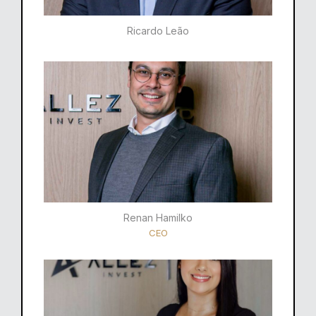
Ricardo Leão​
Renan Hamilko​
CEO