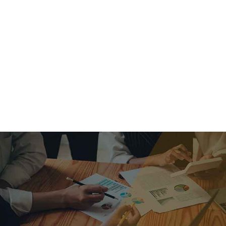
criar o futuro.
Queremos te explicar os mercados, a importância da
alocação correta e seus veículos, com uma linguagem
simples e objetiva. Desmistificamos o processo de
investimentos. É a melhor maneira de trazer conforto e criar
com você uma relação de confiança a longo prazo.
Nosso trabalho consiste em identificar as suas necessidades
individuais e objetivos familiares. Desenvolver as alternativas
alinhadas com seu objetivo e monitorar frequentemente as
estratégias adotadas de acordo com a mudança de cenário.