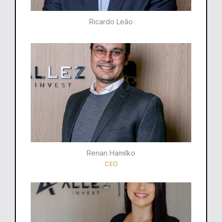
Ricardo Leão​
Renan Hamilko​
CEO