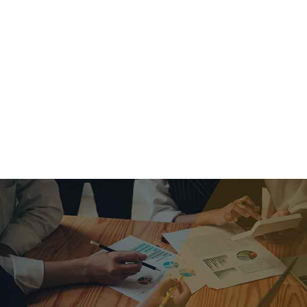
criar o futuro.
Queremos te explicar os mercados, a importância da
alocação correta e seus veículos, com uma linguagem
simples e objetiva. Desmistificamos o processo de
investimentos. É a melhor maneira de trazer conforto e criar
com você uma relação de confiança a longo prazo.
Nosso trabalho consiste em identificar as suas necessidades
individuais e objetivos familiares. Desenvolver as alternativas
alinhadas com seu objetivo e monitorar frequentemente as
estratégias adotadas de acordo com a mudança de cenário.