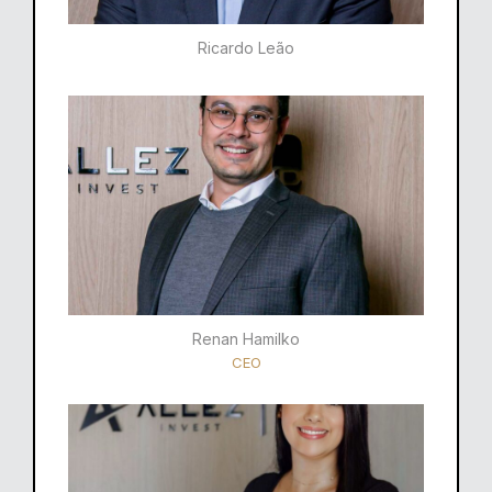
Ricardo Leão​
Renan Hamilko​
CEO