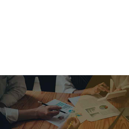
criar o futuro.
Queremos te explicar os mercados, a importância da
alocação correta e seus veículos, com uma linguagem
simples e objetiva. Desmistificamos o processo de
investimentos. É a melhor maneira de trazer conforto e criar
com você uma relação de confiança a longo prazo.
Nosso trabalho consiste em identificar as suas necessidades
individuais e objetivos familiares. Desenvolver as alternativas
alinhadas com seu objetivo e monitorar frequentemente as
estratégias adotadas de acordo com a mudança de cenário.