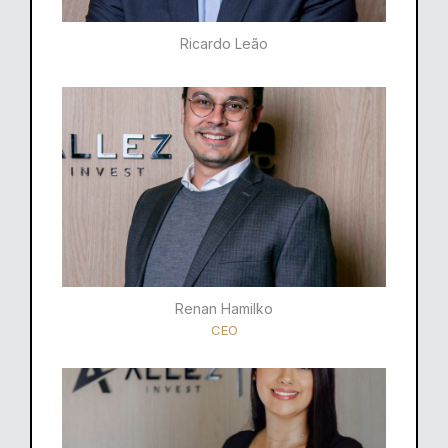
Ricardo Leão​
Renan Hamilko​
CEO