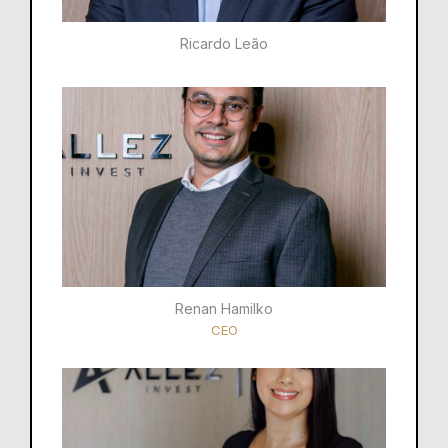
Ricardo Leão​
Renan Hamilko​
CEO