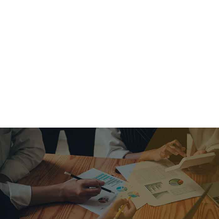
criar o futuro.
Queremos te explicar os mercados, a importância da
alocação correta e seus veículos, com uma linguagem
simples e objetiva. Desmistificamos o processo de
investimentos. É a melhor maneira de trazer conforto e criar
com você uma relação de confiança a longo prazo.
Nosso trabalho consiste em identificar as suas necessidades
individuais e objetivos familiares. Desenvolver as alternativas
alinhadas com seu objetivo e monitorar frequentemente as
estratégias adotadas de acordo com a mudança de cenário.