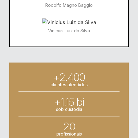
Rodolfo Magno Baggio​​
Vinicius Luiz da Silva
+2.400
clientes atendidos
+1,15 bi
sob custódia
20
profissionais