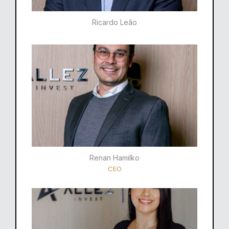
Ricardo Leão​
Renan Hamilko​
CEO