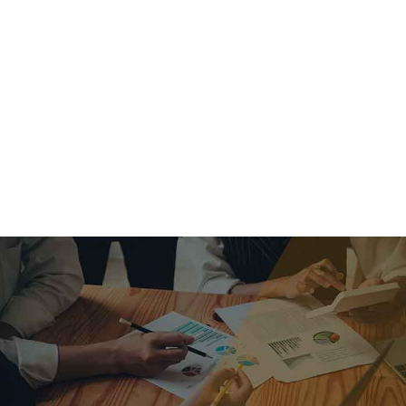
criar o futuro.
Queremos te explicar os mercados, a importância da
alocação correta e seus veículos, com uma linguagem
simples e objetiva. Desmistificamos o processo de
investimentos. É a melhor maneira de trazer conforto e criar
com você uma relação de confiança a longo prazo.
Nosso trabalho consiste em identificar as suas necessidades
individuais e objetivos familiares. Desenvolver as alternativas
alinhadas com seu objetivo e monitorar frequentemente as
estratégias adotadas de acordo com a mudança de cenário.