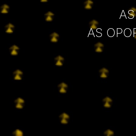
AS
AS OPO