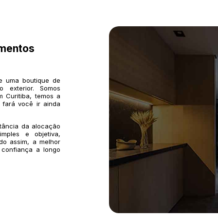
imentos
de uma boutique de
o exterior. Somos
 Curitiba, temos a
 fará você ir ainda
rtância da alocação
mples e objetiva,
do assim, a melhor
 confiança a longo