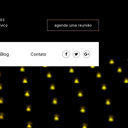
803
ívico
agende uma reunião
Blog
Contato