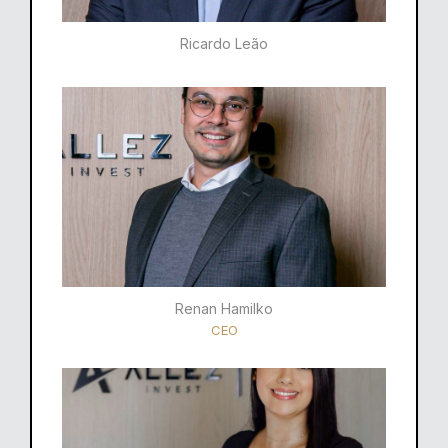
Ricardo Leão​
Renan Hamilko​
CEO