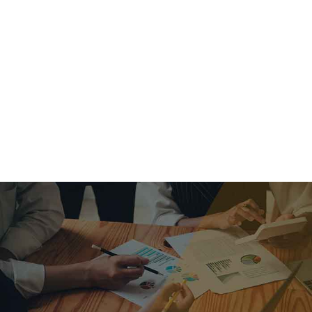
criar o futuro.
Queremos te explicar os mercados, a importância da
alocação correta e seus veículos, com uma linguagem
simples e objetiva. Desmistificamos o processo de
investimentos. É a melhor maneira de trazer conforto e criar
com você uma relação de confiança a longo prazo.
Nosso trabalho consiste em identificar as suas necessidades
individuais e objetivos familiares. Desenvolver as alternativas
alinhadas com seu objetivo e monitorar frequentemente as
estratégias adotadas de acordo com a mudança de cenário.