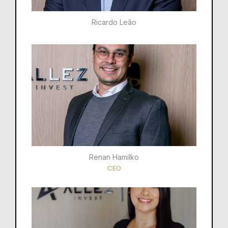
Ricardo Leão​
Renan Hamilko​
CEO