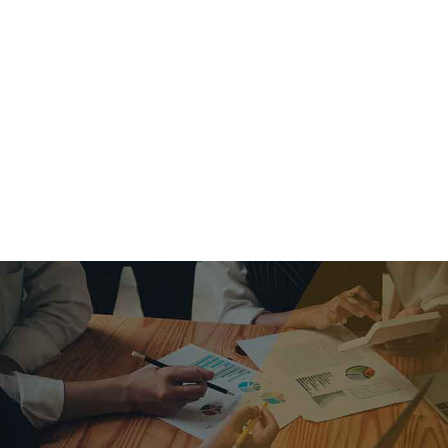
criar o futuro.
Queremos te explicar os mercados, a importância da
alocação correta e seus veículos, com uma linguagem
simples e objetiva. Desmistificamos o processo de
investimentos. É a melhor maneira de trazer conforto e criar
com você uma relação de confiança a longo prazo.
Nosso trabalho consiste em identificar as suas necessidades
individuais e objetivos familiares. Desenvolver as alternativas
alinhadas com seu objetivo e monitorar frequentemente as
estratégias adotadas de acordo com a mudança de cenário.