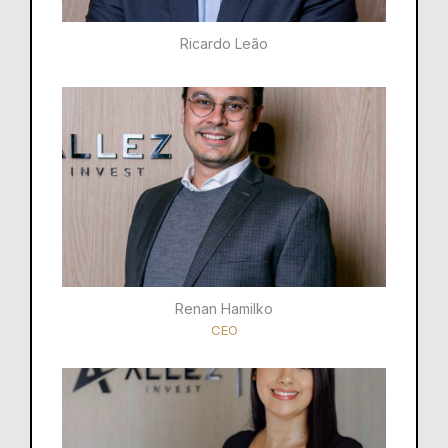
Ricardo Leão​
Renan Hamilko​
CEO