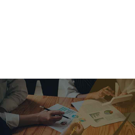
criar o futuro.
Queremos te explicar os mercados, a importância da
alocação correta e seus veículos, com uma linguagem
simples e objetiva. Desmistificamos o processo de
investimentos. É a melhor maneira de trazer conforto e criar
com você uma relação de confiança a longo prazo.
Nosso trabalho consiste em identificar as suas necessidades
individuais e objetivos familiares. Desenvolver as alternativas
alinhadas com seu objetivo e monitorar frequentemente as
estratégias adotadas de acordo com a mudança de cenário.