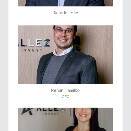
Ricardo Leão​
Renan Hamilko​
CEO