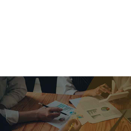
criar o futuro.
Queremos te explicar os mercados, a importância da
alocação correta e seus veículos, com uma linguagem
simples e objetiva. Desmistificamos o processo de
investimentos. É a melhor maneira de trazer conforto e criar
com você uma relação de confiança a longo prazo.
Nosso trabalho consiste em identificar as suas necessidades
individuais e objetivos familiares. Desenvolver as alternativas
alinhadas com seu objetivo e monitorar frequentemente as
estratégias adotadas de acordo com a mudança de cenário.