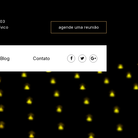
803
ívico
agende uma reunião
Blog
Contato