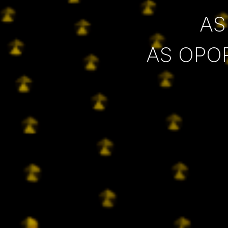
AS
AS OPO