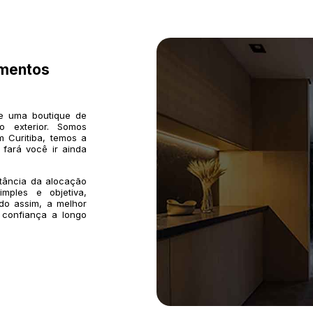
imentos
de uma boutique de
o exterior. Somos
 Curitiba, temos a
 fará você ir ainda
rtância da alocação
mples e objetiva,
do assim, a melhor
 confiança a longo