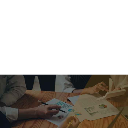
criar o futuro.
Queremos te explicar os mercados, a importância da
alocação correta e seus veículos, com uma linguagem
simples e objetiva. Desmistificamos o processo de
investimentos. É a melhor maneira de trazer conforto e criar
com você uma relação de confiança a longo prazo.
Nosso trabalho consiste em identificar as suas necessidades
individuais e objetivos familiares. Desenvolver as alternativas
alinhadas com seu objetivo e monitorar frequentemente as
estratégias adotadas de acordo com a mudança de cenário.