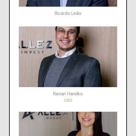
Ricardo Leão​
Renan Hamilko​
CEO