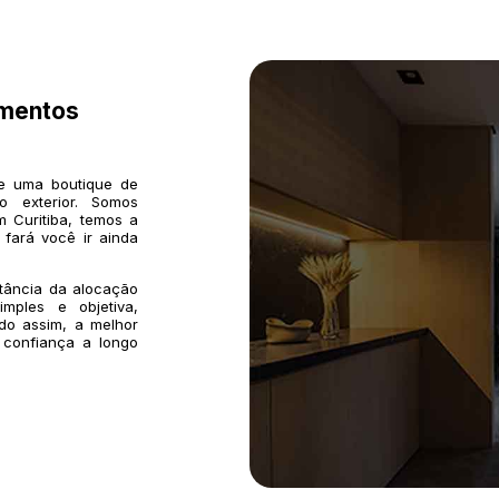
imentos
de uma boutique de
o exterior. Somos
 Curitiba, temos a
 fará você ir ainda
rtância da alocação
mples e objetiva,
do assim, a melhor
 confiança a longo