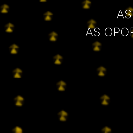
AS
AS OPO