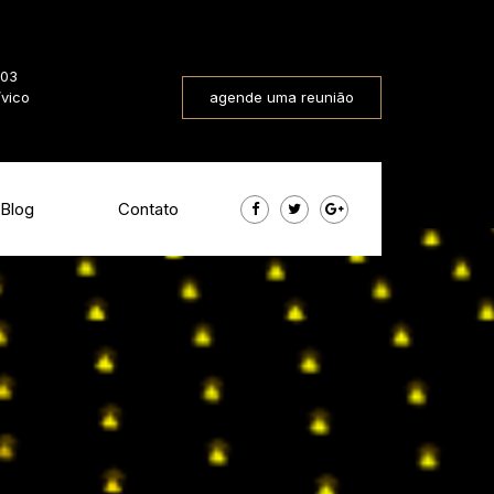
803
ívico
agende uma reunião
Blog
Contato