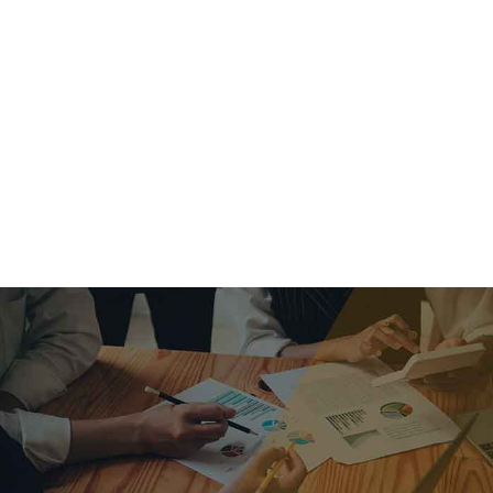
criar o futuro.
Queremos te explicar os mercados, a importância da
alocação correta e seus veículos, com uma linguagem
simples e objetiva. Desmistificamos o processo de
investimentos. É a melhor maneira de trazer conforto e criar
com você uma relação de confiança a longo prazo.
Nosso trabalho consiste em identificar as suas necessidades
individuais e objetivos familiares. Desenvolver as alternativas
alinhadas com seu objetivo e monitorar frequentemente as
estratégias adotadas de acordo com a mudança de cenário.