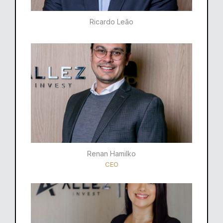
Ricardo Leão​
Renan Hamilko​
CEO