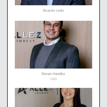
Ricardo Leão​
Renan Hamilko​
CEO