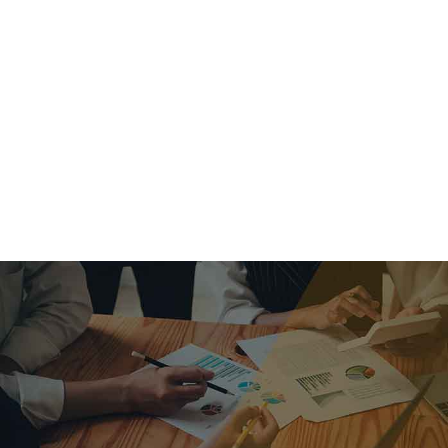
criar o futuro.
Queremos te explicar os mercados, a importância da
alocação correta e seus veículos, com uma linguagem
simples e objetiva. Desmistificamos o processo de
investimentos. É a melhor maneira de trazer conforto e criar
com você uma relação de confiança a longo prazo.
Nosso trabalho consiste em identificar as suas necessidades
individuais e objetivos familiares. Desenvolver as alternativas
alinhadas com seu objetivo e monitorar frequentemente as
estratégias adotadas de acordo com a mudança de cenário.