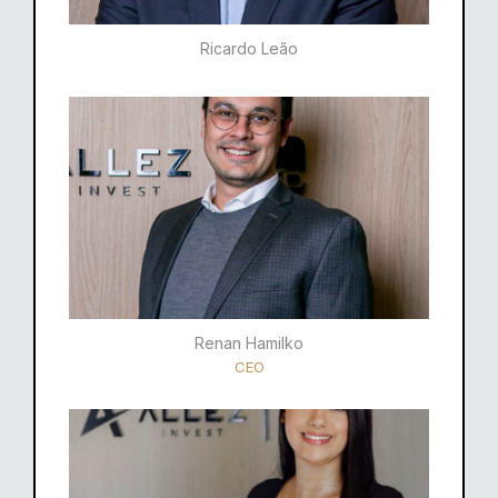
Ricardo Leão​
Renan Hamilko​
CEO