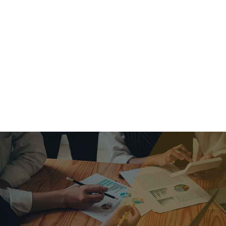
criar o futuro.
Queremos te explicar os mercados, a importância da
alocação correta e seus veículos, com uma linguagem
simples e objetiva. Desmistificamos o processo de
investimentos. É a melhor maneira de trazer conforto e criar
com você uma relação de confiança a longo prazo.
Nosso trabalho consiste em identificar as suas necessidades
individuais e objetivos familiares. Desenvolver as alternativas
alinhadas com seu objetivo e monitorar frequentemente as
estratégias adotadas de acordo com a mudança de cenário.